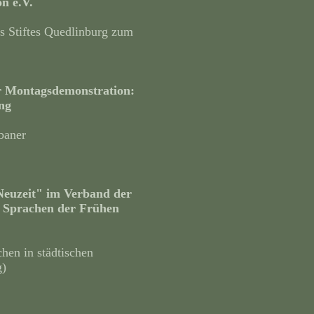
on e.V.
es Stiftes Quedlinburg zum
 Montagsdemonstration:
ng
rbaner
Neuzeit" im Verband der
e Sprachen der Frühen
hen in städtischen
g)