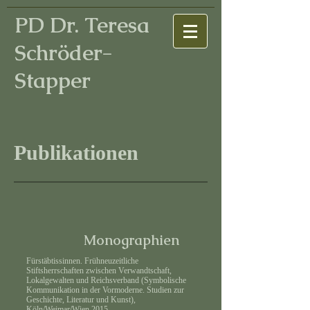
PD Dr. Teresa
Schröder-
Stapper
Publikationen
Monographien
Fürstäbtissinnen. Frühneuzeitliche
Stiftsherrschaften zwischen Verwandtschaft,
Lokalgewalten und Reichsverband (Symbolische
Kommunikation in der Vormoderne. Studien zur
Geschichte, Literatur und Kunst),
Köln/Weimar/Wien 2015.