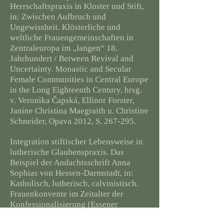
Herrschaftspraxis in Kloster und Stift,
in: Zwischen Aufbruch und
Ungewissheit. Klösterliche und
weltliche Frauengemeinschaften in
Zentraleuropa im „langen“ 18.
Jahrhundert / Between Revival and
Uncertainty. Monastic and Secular
Female Communities in Central Europe
in the Long Eighteenth Century, hrsg.
v. Veronika Čapská, Ellinor Forster,
Janine Christina Maegraith u. Christine
Schneider, Opava 2012, S. 267-295.
Integration stiftischer Lebensweise in
lutherische Glaubenspraxis. Das
Beispiel der Andachtsschrift Anna
Sophias von Hessen-Darmstadt, in:
Katholisch, lutherisch, calvinistisch.
Frauenkonvente im Zeitalter der
Konfessionalisierung (Essener
Forschungen zum Frauenstift, Bd. 8),