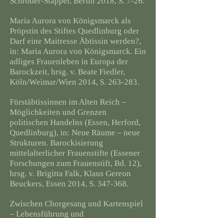
Schröder-Stapper, Berlin 2018, S. 7-26.
Maria Aurora von Königsmarck als
Pröpstin des Stiftes Quedlinburg oder
Darf eine Maitresse Äbtissin werden?,
in: Maria Aurora von Königsmarck. Ein
adliges Frauenleben in Europa der
Barockzeit, hrsg. v. Beate Fiedler,
Köln/Weimar/Wien 2014, S. 263-283.
Fürstäbtissinnen im Alten Reich –
Möglichkeiten und Grenzen
politischen Handelns (Essen, Herford,
Quedlinburg), in: Neue Räume – neue
Strukturen. Barockisierung
mittelalterlicher Frauenstifte (Essener
Forschungen zum Frauenstift, Bd. 12),
hrsg. v. Brigitta Falk, Klaus Gereon
Beuckers, Essen 2014, S. 347-368.
Zwischen Chorgesang und Kartenspiel
– Lebensführung und