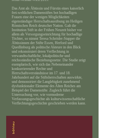
Das Amt als Äbtissin und Fürstin eines kaiserlich
frei-weltlichen Damenstiftes bot hochadligen
Frauen eine der wenigen Möglichkeiten
eigenständiger Herrschaftsausübung im Heiligen
Römischen Reich deutscher Nation. Galt die
Institution Stift in der Frühen Neuzeit bisher vor
allem als Versorgungseinrichtung für hochadlige
Töchter, so nimmt Teresa Schröder-Stapper die
Äbtissinnen der Stifte Essen, Herford und
Quedlinburg als politische Akteure in den Blick
und rekonstruiert deren Verflechtung in
verwandtschaftliche, lokalpolitische und
reichsständische Beziehungsnetze. Die Studie zeigt
exemplarisch, wie sich das Nebeneinander
konkurrierender Rechte und
Herrschaftsverständnisse im 17. und 18.
Jahrhundert auf die Stiftsherrschaften auswirkte,
und demonstriert die Langlebigkeit zunehmend
dysfunktionaler Elemente des Alten Reiches am
Beispiel der Damenstifte. Zugleich führt die
Untersuchung vor, wie vormoderne
Verfassungsgeschichte als kulturwissenschaftliche
Verflechtungsgeschichte geschrieben werden kann.